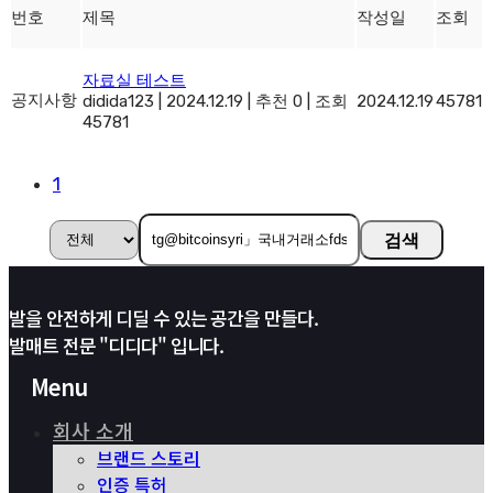
번호
제목
작성일
조회
자료실 테스트
공지사항
didida123
|
2024.12.19
|
추천 0
|
조회
2024.12.19
45781
45781
1
검색
발을 안전하게 디딜 수 있는 공간을 만들다.
발매트 전문 "디디다" 입니다.
Menu
회사 소개
브랜드 스토리
인증 특허