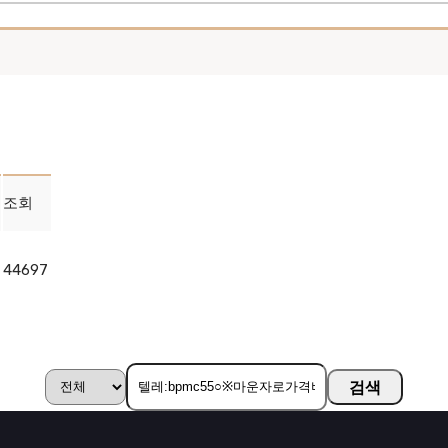
조회
44697
검색