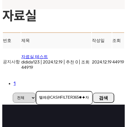
자료실
번호
제목
작성일
조회
자료실 테스트
공지사항
didida123
|
2024.12.19
|
추천 0
|
조회
2024.12.19
44919
44919
1
검색