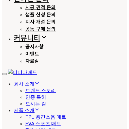
시공 견적 문의
샘플 신청 문의
지사 개설 문의
공동 구매 문의
커뮤니티
공지사항
이벤트
자료실
Toggle
navigation
회사 소개
브랜드 스토리
인증 특허
오시는 길
제품 소개
TPU 층간소음 매트
EVA 스포츠 매트