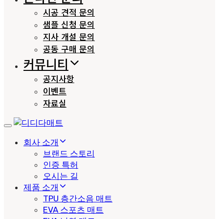
시공 견적 문의
샘플 신청 문의
지사 개설 문의
공동 구매 문의
커뮤니티
공지사항
이벤트
자료실
Toggle
navigation
회사 소개
브랜드 스토리
인증 특허
오시는 길
제품 소개
TPU 층간소음 매트
EVA 스포츠 매트