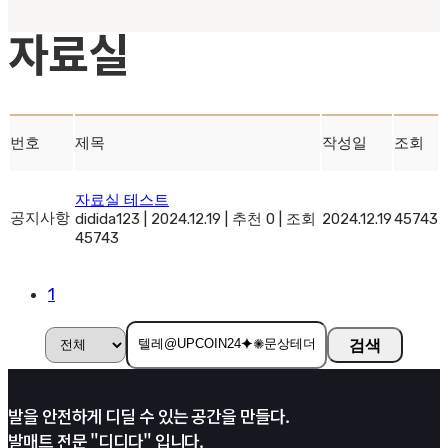
자료실
번호
제목
작성일
조회
자료실 테스트
공지사항
didida123
|
2024.12.19
|
추천 0
|
조회
2024.12.19
45743
45743
1
검색
발을 안전하게 디딜 수 있는 공간을 만들다.
발매트 전문 "디디다" 입니다.