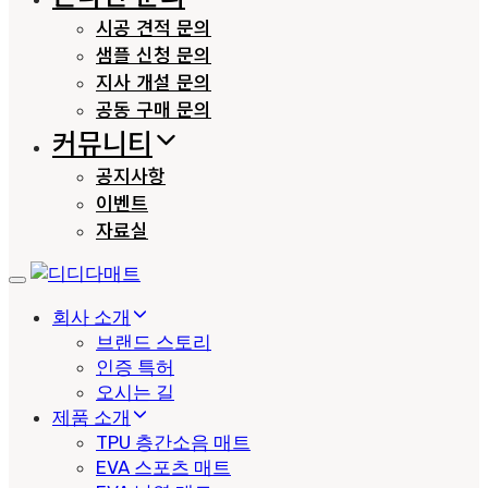
시공 견적 문의
샘플 신청 문의
지사 개설 문의
공동 구매 문의
커뮤니티
공지사항
이벤트
자료실
Toggle
navigation
회사 소개
브랜드 스토리
인증 특허
오시는 길
제품 소개
TPU 층간소음 매트
EVA 스포츠 매트