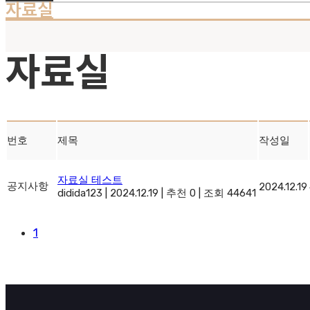
자료실
자료실
번호
제목
작성일
자료실 테스트
공지사항
2024.12.19
didida123
|
2024.12.19
|
추천 0
|
조회 44641
1