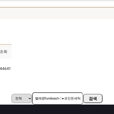
조회
44641
검색