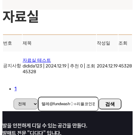
자료실
번호
제목
작성일
조회
자료실 테스트
공지사항
didida123
|
2024.12.19
|
추천 0
|
조회
2024.12.19
45328
45328
1
검색
발을 안전하게 디딜 수 있는 공간을 만들다.
발매트 전문 "디디다" 입니다.