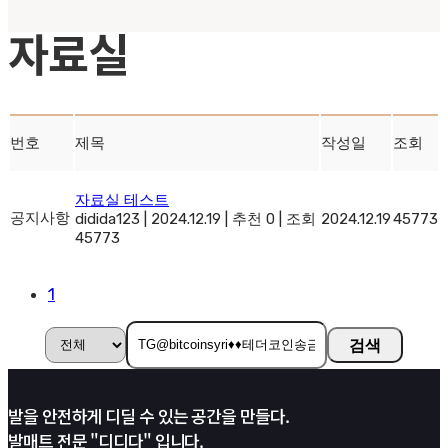
자료실
번호
제목
작성일
조회
자료실 테스트
공지사항
didida123
|
2024.12.19
|
추천 0
|
조회
2024.12.19
45773
45773
1
검색
발을 안전하게 디딜 수 있는 공간을 만들다.
발매트 전문 "디디다" 입니다.