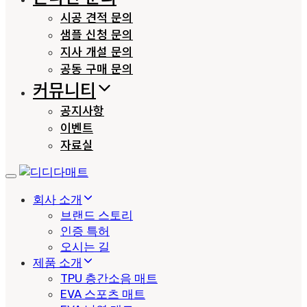
시공 견적 문의
샘플 신청 문의
지사 개설 문의
공동 구매 문의
커뮤니티
공지사항
이벤트
자료실
Toggle
navigation
회사 소개
브랜드 스토리
인증 특허
오시는 길
제품 소개
TPU 층간소음 매트
EVA 스포츠 매트