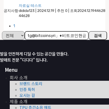
자료실 테스트
공지사항
didida123
|
2024.12.19
|
추천 0
|
조회
2024.12.19
44628
44628
1
검색
발을 안전하게 디딜 수 있는 공간을 만들다.
발매트 전문 "디디다" 입니다.
Menu
회사 소개
브랜드 스토리
인증 특허
오시는 길
제품 소개
TPU 층간소음 매트