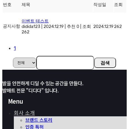
번호
제목
작성일
조회
이벤트 테스트
공지사항
didida123
|
2024.12.19
|
추천 0
|
조회
2024.12.19
262
262
1
검색
발을 안전하게 디딜 수 있는 공간을 만들다.
발매트 전문 "디디다" 입니다.
Menu
회사 소개
브랜드 스토리
인증 특허