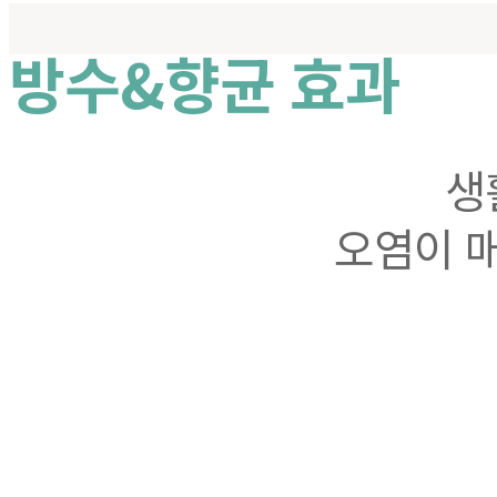
방수&향균 효과
생
오염이 