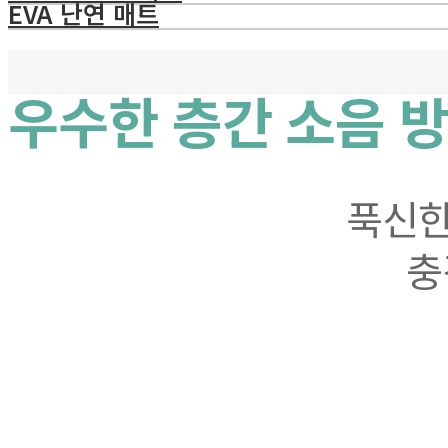
EVA 난연 매트
우수한 층간 소음 
푹신한
충